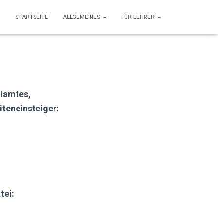
STARTSEITE
ALLGEMEINES
FÜR LEHRER
ulamtes,
teneinsteiger:
tei: