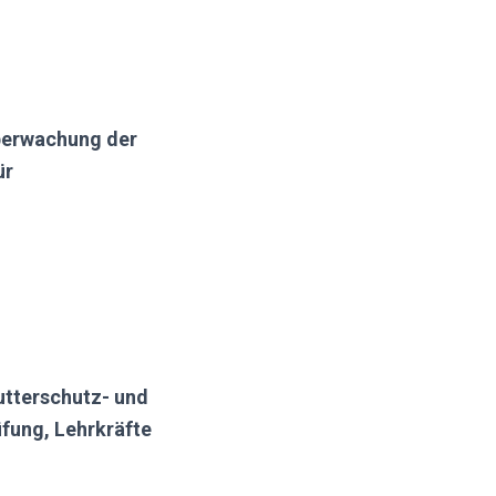
berwachung der
ür
utterschutz- und
fung, Lehrkräfte