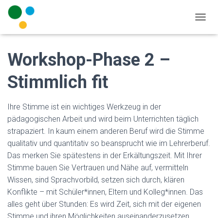
N
A
V
I
Workshop-Phase 2 –
G
A
Stimmlich fit
T
I
O
Ihre Stimme ist ein wichtiges Werkzeug in der
N
U
pädagogischen Arbeit und wird beim Unterrichten täglich
M
strapaziert. In kaum einem anderen Beruf wird die Stimme
S
qualitativ und quantitativ so beansprucht wie im Lehrerberuf.
C
H
Das merken Sie spätestens in der Erkältungszeit. Mit Ihrer
A
Stimme bauen Sie Vertrauen und Nähe auf, vermitteln
L
Wissen, sind Sprachvorbild, setzen sich durch, klären
T
Konflikte – mit Schüler*innen, Eltern und Kolleg*innen. Das
E
N
alles geht über Stunden: Es wird Zeit, sich mit der eigenen
Stimme und ihren Möglichkeiten auseinanderzusetzen.