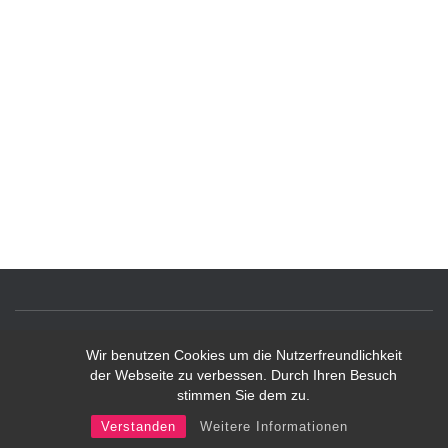
Wir benutzen Cookies um die Nutzerfreundlichkeit
IMPRESSUM
KONTAKT
BITTE LOGGEN SIE SICH EIN!
der Webseite zu verbessen. Durch Ihren Besuch
stimmen Sie dem zu.
Hestia | Entwickelt von
ThemeIsle
Verstanden
Weitere Informationen