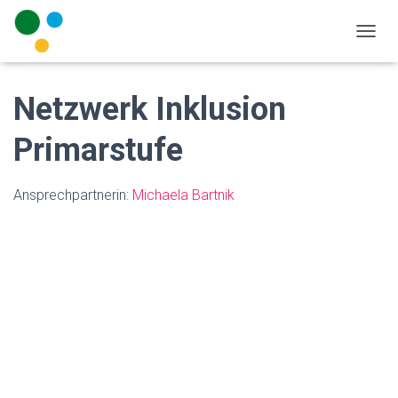
N
A
V
I
Netzwerk Inklusion
G
A
Primarstufe
T
I
O
Ansprechpartnerin:
Michaela Bartnik
N
U
M
S
C
H
A
L
T
E
N