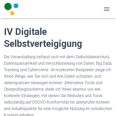
N
A
V
I
IV Digitale
G
A
Selbstverteigigung
T
I
O
Die Veranstaltung befasst sich mit dem Selbstdatenschutz,
N
U
Datensparsamkeit und Verschlüsselung von Daten, Big Data,
M
Tracking und Cybercrime. An konkreten Beispielen zeige ich
S
Ihnen Wege, wie Sie sich und ihre Daten schützen, sich
C
H
datensparsam bewegen können. Alternative Tools und
A
Überprüfungssysteme stelle ich Ihnen ebenso vor wie
L
konkrete Strategien, mit denen Sie Websites und Tools
T
selbständig auf DSGVO-Konformität hin überprüfen können
E
N
und Anhaltspunkte für eine mögliche Nutzung im schulischen
Kontext erhalten.