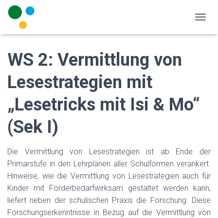
N
A
V
I
WS 2: Vermittlung von
G
A
Lesestrategien mit
T
I
„Lesetricks mit Isi & Mo“
O
N
U
(Sek I)
M
S
C
Die Vermittlung von Lesestrategien ist ab Ende der
H
Primarstufe in den Lehrplänen aller Schulformen verankert.
A
L
Hinweise, wie die Vermittlung von Lesestrategien auch für
T
Kinder mit Förderbedarfwirksam gestaltet werden kann,
E
liefert neben der schulischen Praxis die Forschung. Diese
N
Forschungserkenntnisse in Bezug auf die Vermittlung von